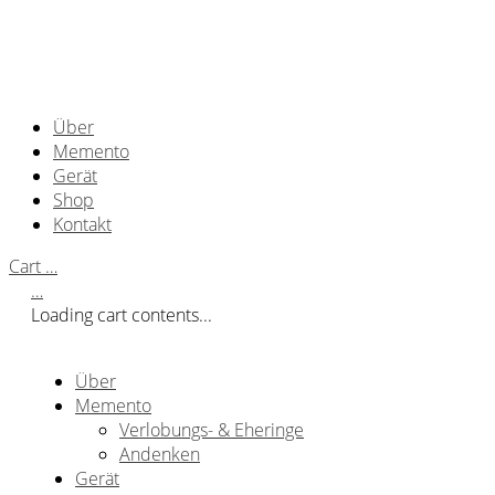
Über
Memento
Gerät
Shop
Kontakt
Cart
…
…
Loading cart contents...
Über
Memento
Verlobungs- & Eheringe
Andenken
Gerät