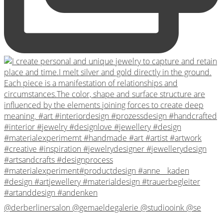
@derberlinersalon @gemaeldegalerie @studiooink @se